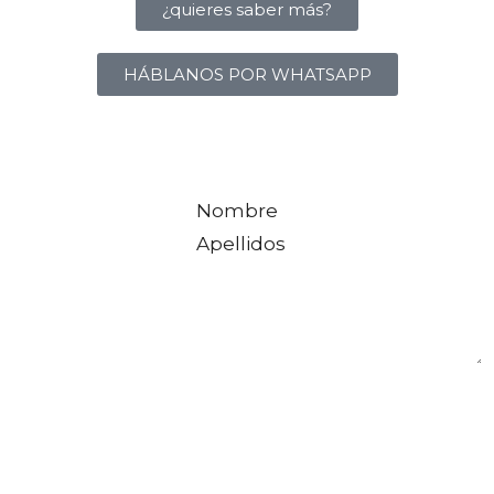
¿quieres saber más?
HÁBLANOS POR WHATSAPP
Nombre
*
Nombre
Apellidos
Mensaje
Responsable: Mopik. Finalidad: Poder atender a su solicitud sobre los productos y
prospección comercial Legitimación: Consentimiento del interesado
Destinatarios: Otras empresas vinculadas Derechos: Acceder, rectificar y suprimir
los datos, así como otros derechos como se explica en la información adicional
Información adicional: Puede consultar la información adicional y detallada
sobre Protección de Datos en nuestra Política de Privacidad.