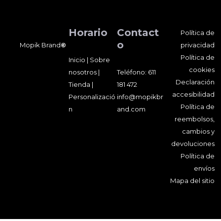
Horario
Contact
Política de
o
Mopik Brand
©
privacidad
Política de
Inicio
|
Sobre
cookies
nosotros
|
Teléfono:
611
Declaración
Tienda
|
181 472
accesibilidad
Personalizació
info@mopikbr
Política de
n
and.com
reembolsos,
cambios y
devoluciones
Política de
envíos
Mapa del sitio