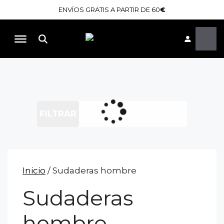
Saltar
ENVÍOS GRATIS A PARTIR DE 60
€
al
contenido
Buscar
FILTRAR
Inicio
/ Sudaderas hombre
Sudaderas
hombre