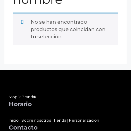
No se han encontrado
productos que coincidan con
tu selección.
Mopik Brand
©
Horario
Inicio
|
Sobre nosotros
|
Tienda
|
Personalización
Contacto