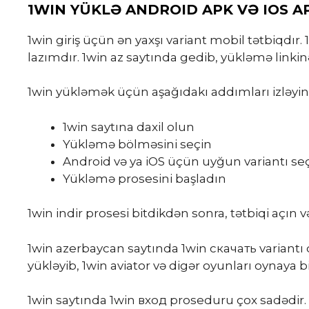
1WIN YÜKLƏ ANDROID APK VƏ IOS A
1win giriş üçün ən yaxşı variant mobil tətbiqdı
lazımdır. 1win az saytında gedib, yükləmə linkinə
1win yükləmək üçün aşağıdakı addımları izləyin
1win saytına daxil olun
Yükləmə bölməsini seçin
Android və ya iOS üçün uyğun variantı se
Yükləmə prosesini başladın
1win indir prosesi bitdikdən sonra, tətbiqi açın 
1win azerbaycan saytında 1win скачать variantı
yükləyib, 1win aviator və digər oyunları oynaya bi
1win saytında 1win вход proseduru çox sadədir. Ya