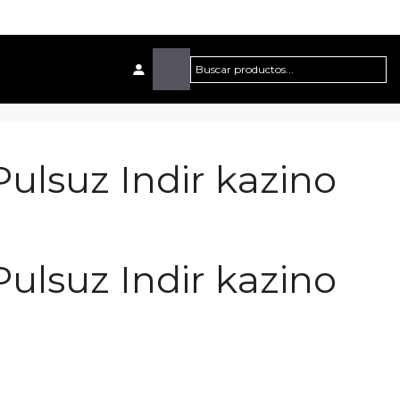
Buscar
ulsuz Indir kazino
ulsuz Indir kazino