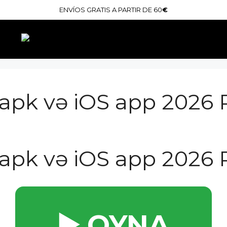
ENVÍOS GRATIS A PARTIR DE 60
€
apk və iOS app 2026 P
apk və iOS app 2026 P
▶️ OYNA