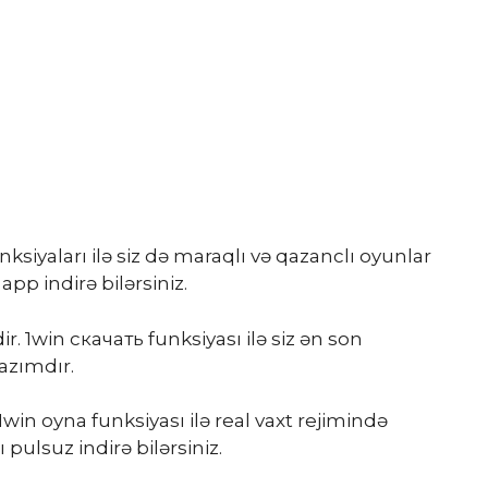
ksiyaları ilə siz də maraqlı və qazanclı oyunlar
pp indirə bilərsiniz.
. 1win скачать funksiyası ilə siz ən son
azımdır.
win oyna funksiyası ilə real vaxt rejimində
ulsuz indirə bilərsiniz.