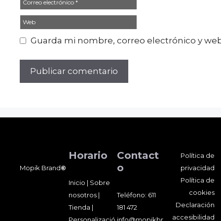
Correo
electrónico
Web
Guarda mi nombre, correo electrónico y web
Horario
Contact
Política de
o
Mopik Brand
©
privacidad
Política de
Inicio
|
Sobre
cookies
nosotros
|
Teléfono:
611
Declaración
Tienda
|
181 472
accesibilidad
Personalizació
info@mopikbr