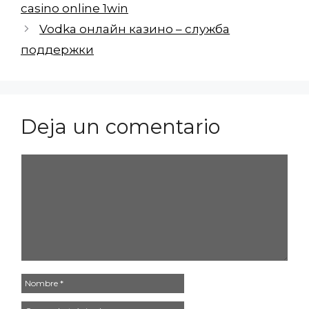
casino online 1win
Vodka онлайн казино – служба
поддержки
Deja un comentario
Comentario
Nombre
Correo