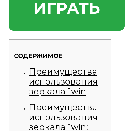
ИГРАТЬ
СОДЕРЖИМОЕ
Преимущества
использования
зеркала 1win
Преимущества
использования
зеркала 1win: