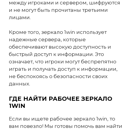
между игроками и сервером, шифруются
и не могут быть прочитаны третьими
лицами.
Кроме того, зеркало 1win использует
надежные сервера, которые
обеспечивают высокую доступность и
быстрый доступ к информации. Это
означает, что игроки могут беспрепятно
играть и получать доступ к информации,
не беспокоясь о безопасности своих
данных.
ГДЕ НАЙТИ РАБОЧЕЕ ЗЕРКАЛО
1WIN
Если вы ищете рабочее зеркало 1win, то
вам повезло! Мы готовы помочь вам найти