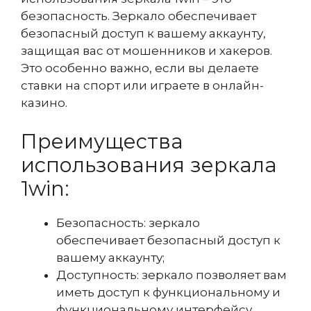
безопасность. Зеркало обеспечивает
безопасный доступ к вашему аккаунту,
защищая вас от мошенников и хакеров.
Это особенно важно, если вы делаете
ставки на спорт или играете в онлайн-
казино.
Преимущества
использования зеркала
1win:
Безопасность: зеркало
обеспечивает безопасный доступ к
вашему аккаунту;
Доступность: зеркало позволяет вам
иметь доступ к функциональному и
функциональному интерфейсу