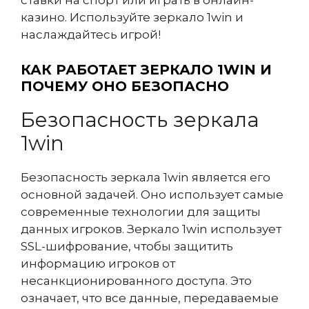
ставки на спорт или играть в онлайн-
казино. Используйте зеркало 1win и
наслаждайтесь игрой!
КАК РАБОТАЕТ ЗЕРКАЛО 1WIN И
ПОЧЕМУ ОНО БЕЗОПАСНО
Безопасность зеркала
1win
Безопасность зеркала 1win является его
основной задачей. Оно использует самые
современные технологии для защиты
данных игроков. Зеркало 1win использует
SSL-шифрование, чтобы защитить
информацию игроков от
несанкционированного доступа. Это
означает, что все данные, передаваемые