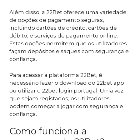
Além disso, a 22Bet oferece uma variedade
de opções de pagamento seguras,
incluindo cartões de crédito, cartões de
débito, e serviços de pagamento online.
Estas opções permitem que os utilizadores
façam depósitos e saques com segurança e
confiança.
Para acessar a plataforma 22Bet, é
necessário fazer o download do 22bet app
ou utilizar o 22bet login portugal. Uma vez
que sejam registados, os utilizadores
podem começar a jogar com segurança e
confiança.
Como funciona a