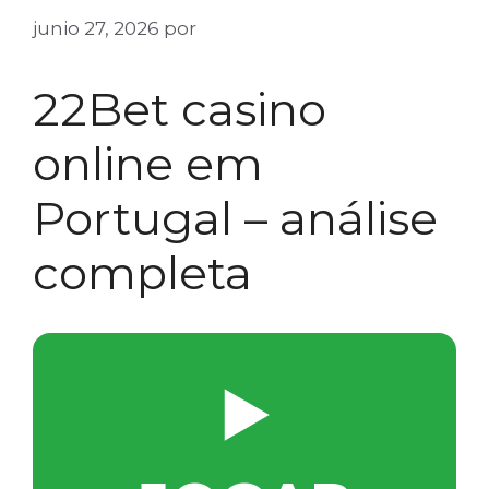
junio 27, 2026
por
22Bet casino
online em
Portugal – análise
completa
▶️