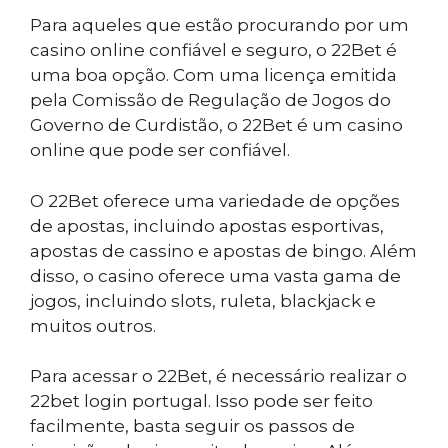
Para aqueles que estão procurando por um
casino online confiável e seguro, o 22Bet é
uma boa opção. Com uma licença emitida
pela Comissão de Regulação de Jogos do
Governo de Curdistão, o 22Bet é um casino
online que pode ser confiável.
O 22Bet oferece uma variedade de opções
de apostas, incluindo apostas esportivas,
apostas de cassino e apostas de bingo. Além
disso, o casino oferece uma vasta gama de
jogos, incluindo slots, ruleta, blackjack e
muitos outros.
Para acessar o 22Bet, é necessário realizar o
22bet login portugal. Isso pode ser feito
facilmente, basta seguir os passos de