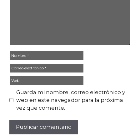
Comentario
Nombre
Correo
electrónico
Web
Guarda mi nombre, correo electrónico y
web en este navegador para la próxima
vez que comente.