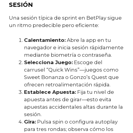
SESIÓN
Una sesión típica de sprint en BetPlay sigue
un ritmo predecible pero eficiente:
Calentamiento:
Abre la app en tu
navegador e inicia sesión rápidamente
mediante biometría o contraseña.
Selecciona Juego:
Escoge del
carrusel “Quick Wins”—juegos como
Sweet Bonanza o Gonzo’s Quest que
ofrecen retroalimentación rápida.
Establece Apuesta:
Fija tu nivel de
apuesta antes de girar—esto evita
apuestas accidentales altas durante la
sesión.
Gira:
Pulsa spin o configura autoplay
para tres rondas; observa cómo los