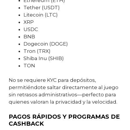
Ethereum (ETH)
Tether (USDT)
Litecoin (LTC)
XRP
USDC
BNB
Dogecoin (DOGE)
Tron (TRX)
Shiba Inu (SHIB)
TON
No se requiere KYC para depósitos,
permitiéndote saltar directamente al juego
sin retrasos administrativos—perfecto para
quienes valoran la privacidad y la velocidad.
PAGOS RÁPIDOS Y PROGRAMAS DE
CASHBACK