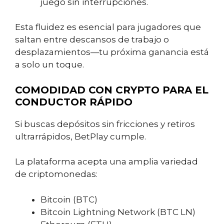
juego sin interrupciones.
Esta fluidez es esencial para jugadores que
saltan entre descansos de trabajo o
desplazamientos—tu próxima ganancia está
a solo un toque.
COMODIDAD CON CRYPTO PARA EL
CONDUCTOR RÁPIDO
Si buscas depósitos sin fricciones y retiros
ultrarrápidos, BetPlay cumple.
La plataforma acepta una amplia variedad
de criptomonedas:
Bitcoin (BTC)
Bitcoin Lightning Network (BTC LN)