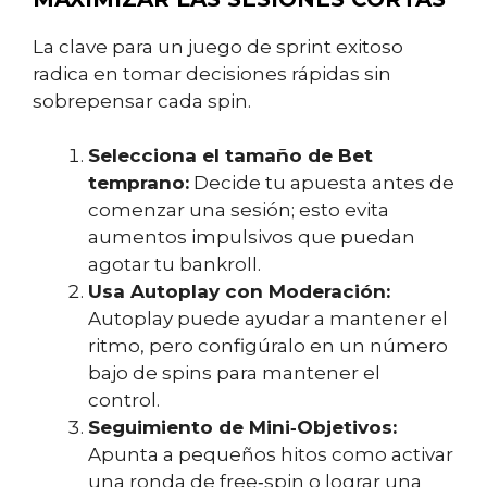
La clave para un juego de sprint exitoso
radica en tomar decisiones rápidas sin
sobrepensar cada spin.
Selecciona el tamaño de Bet
temprano:
Decide tu apuesta antes de
comenzar una sesión; esto evita
aumentos impulsivos que puedan
agotar tu bankroll.
Usa Autoplay con Moderación:
Autoplay puede ayudar a mantener el
ritmo, pero configúralo en un número
bajo de spins para mantener el
control.
Seguimiento de Mini‑Objetivos:
Apunta a pequeños hitos como activar
una ronda de free‑spin o lograr una