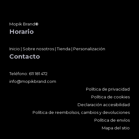
Mopik Brand
©
Horario
Inicio
|
Sobre nosotros
|
Tienda
|
Personalización
Contacto
Teléfono:
611 181 472
info@mopikbrand.com
Política de privacidad
Política de cookies
Declaración accesibilidad
Política de reembolsos, cambios y devoluciones
Política de envíos
Mapa del sitio