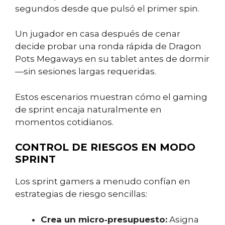
segundos desde que pulsó el primer spin.
Un jugador en casa después de cenar
decide probar una ronda rápida de Dragon
Pots Megaways en su tablet antes de dormir
—sin sesiones largas requeridas.
Estos escenarios muestran cómo el gaming
de sprint encaja naturalmente en
momentos cotidianos.
CONTROL DE RIESGOS EN MODO
SPRINT
Los sprint gamers a menudo confían en
estrategias de riesgo sencillas:
Crea un micro‑presupuesto:
Asigna