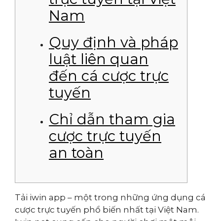
Nam
Quy định và pháp
luật liên quan
đến cá cược trực
tuyến
Chỉ dẫn tham gia
cược trực tuyến
an toàn
Tải iwin app – một trong những ứng dụng cá
cược trực tuyến phổ biến nhất tại Việt Nam.