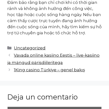
Đảm bảo rằng bạn chỉ chơi khi có thời gian
rảnh và không ảnh hưởng đến công việc,
học tập hoặc cuộc sống hàng ngày. Nếu bạn
cảm thấy cược trực tuyến đang ảnh hưởng
đến cuộc sống của mình, hãy tìm kiếm sự hỗ
trợ từ chuyên gia hoặc tổ chức hỗ trợ.
Categorías
Uncategorized
Vavada online kasiino Eestis – live-kasiino
ja mängud pärisdiileritega
1King casino Türkiye – genel bakış
Deja un comentario