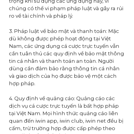
trọng khi sử dụng các ứng dụng này, vì
chúng có thể vi phạm pháp luật và gây ra rủi
ro về tài chính và pháp lý.
3. Pháp luật về bảo mật và thanh toán: Mặc
dù không được phép hoạt động tại Việt
Nam, các ứng dụng cá cược trực tuyến vẫn
cần tuân thủ các quy định về bảo mật thông
tin cá nhân và thanh toán an toàn. Người
dùng cần đảm bảo rằng thông tin cá nhân
và giao dịch của họ được bảo vệ một cách
hợp pháp.
4. Quy định về quảng cáo: Quảng cáo các
dịch vụ cá cược trực tuyến là bất hợp pháp
tại Việt Nam. Mọi hình thức quảng cáo liên
quan đến iwin app, iwin club, iwin net đều bị
cấm, trừ trường hợp được cấp phép theo