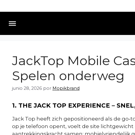
Saltar
al
contenido
JackTop Mobile Casi
Spelen onderweg
junio 28, 2026
por
Mopikbrand
1. THE JACK TOP EXPERIENCE – SNEL
Jack Top heeft zich gepositioneerd als de go‑
op je telefoon opent, voelt de site lichtgewicht
aantrekkingskracht samen: mobielvriendelijk 