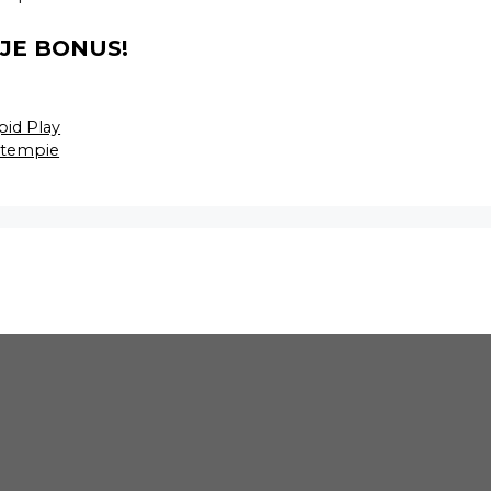
JE BONUS!
pid Play
 tempie