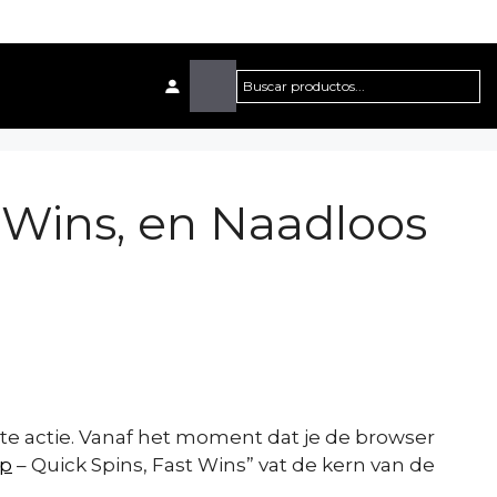
Buscar
 Wins, en Naadloos
te actie. Vanaf het moment dat je de browser
op
– Quick Spins, Fast Wins” vat de kern van de