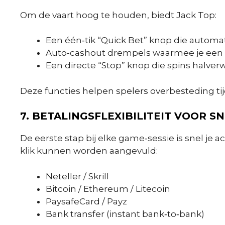
Om de vaart hoog te houden, biedt Jack Top:
Een één‑tik “Quick Bet” knop die automat
Auto‑cashout drempels waarmee je een wi
Een directe “Stop” knop die spins halverwe
Deze functies helpen spelers overbesteding ti
7. BETALINGSFLEXIBILITEIT VOOR S
De eerste stap bij elke game‑sessie is snel je
klik kunnen worden aangevuld:
Neteller / Skrill
Bitcoin / Ethereum / Litecoin
PaysafeCard / Payz
Bank transfer (instant bank‑to‑bank)