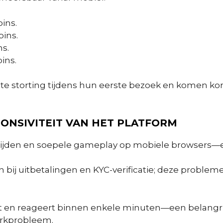
ins.
pins.
ns.
ins.
rste storting tijdens hun eerste bezoek en komen ko
PONSIVITEIT VAN HET PLATFORM
tijden en soepele gameplay op mobiele browsers—e
 bij uitbetalingen en KYC-verificatie; deze proble
chat en reageert binnen enkele minuten—een belang
erkprobleem.