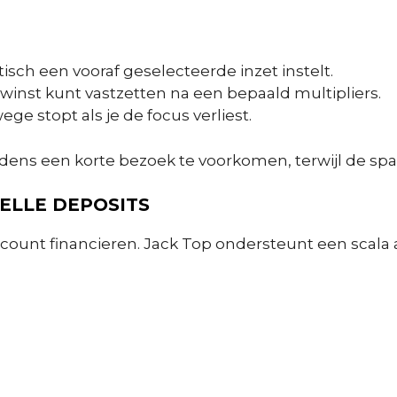
isch een vooraf geselecteerde inzet instelt.
nst kunt vastzetten na een bepaald multipliers.
ge stopt als je de focus verliest.
jdens een korte bezoek te voorkomen, terwijl de spa
NELLE DEPOSITS
 account financieren. Jack Top ondersteunt een scala