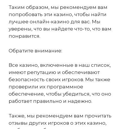
Таким образом, мы рекомендуем вам
попробовать эти казино, чтобы найти
лучшее онлайн-казино для вас. Мы
уверены, что вы найдете что-то, что вам
понравится.
Обратите внимание:
Все казино, включенные в наш список,
имеют репутацию и обеспечивают
безопасность своих игроков. Мы также
проверили их программное
обеспечение, чтобы убедиться, что оно
работает правильно и надежно.
Также, мы рекомендуем вам прочитать
отзывы других игроков о этих казино,