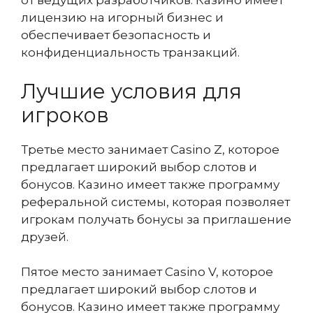
от ведущих разработчиков. Казино имеет
лицензию на игорный бизнес и
обеспечивает безопасность и
конфиденциальность транзакций.
Лучшие условия для
игроков
Третье место занимает Casino Z, которое
предлагает широкий выбор слотов и
бонусов. Казино имеет также программу
реферальной системы, которая позволяет
игрокам получать бонусы за приглашение
друзей.
Пятое место занимает Casino V, которое
предлагает широкий выбор слотов и
бонусов. Казино имеет также программу