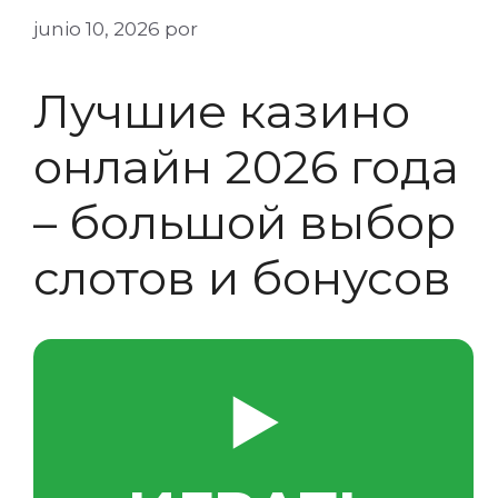
junio 10, 2026
por
Лучшие казино
онлайн 2026 года
– большой выбор
слотов и бонусов
▶️