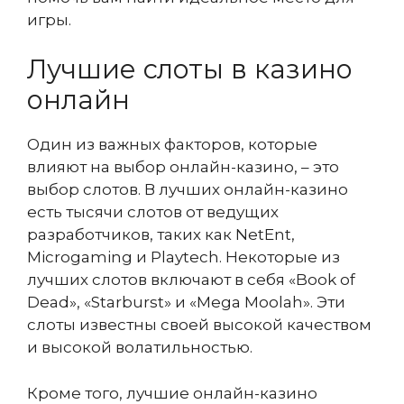
игры.
Лучшие слоты в казино
онлайн
Один из важных факторов, которые
влияют на выбор онлайн-казино, – это
выбор слотов. В лучших онлайн-казино
есть тысячи слотов от ведущих
разработчиков, таких как NetEnt,
Microgaming и Playtech. Некоторые из
лучших слотов включают в себя «Book of
Dead», «Starburst» и «Mega Moolah». Эти
слоты известны своей высокой качеством
и высокой волатильностью.
Кроме того, лучшие онлайн-казино