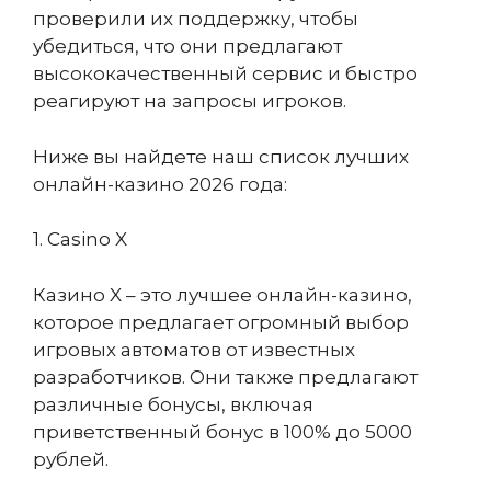
проверили их поддержку, чтобы
убедиться, что они предлагают
высококачественный сервис и быстро
реагируют на запросы игроков.
Ниже вы найдете наш список лучших
онлайн-казино 2026 года:
1. Casino X
Казино X – это лучшее онлайн-казино,
которое предлагает огромный выбор
игровых автоматов от известных
разработчиков. Они также предлагают
различные бонусы, включая
приветственный бонус в 100% до 5000
рублей.