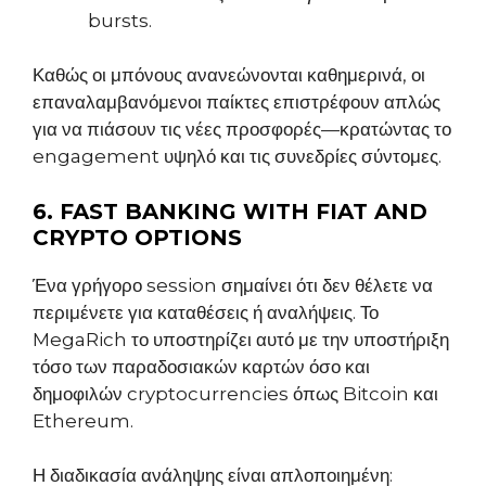
bursts.
Καθώς οι μπόνους ανανεώνονται καθημερινά, οι
επαναλαμβανόμενοι παίκτες επιστρέφουν απλώς
για να πιάσουν τις νέες προσφορές—κρατώντας το
engagement υψηλό και τις συνεδρίες σύντομες.
6. FAST BANKING WITH FIAT AND
CRYPTO OPTIONS
Ένα γρήγορο session σημαίνει ότι δεν θέλετε να
περιμένετε για καταθέσεις ή αναλήψεις. Το
MegaRich το υποστηρίζει αυτό με την υποστήριξη
τόσο των παραδοσιακών καρτών όσο και
δημοφιλών cryptocurrencies όπως Bitcoin και
Ethereum.
Η διαδικασία ανάληψης είναι απλοποιημένη: