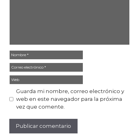
Comentario
Nombre
Correo
electrónico
Web
Guarda mi nombre, correo electrónico y
web en este navegador para la próxima
vez que comente.