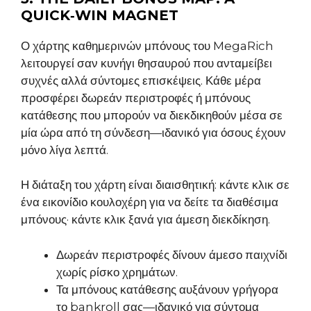
QUICK‑WIN MAGNET
Ο χάρτης καθημερινών μπόνους του MegaRich
λειτουργεί σαν κυνήγι θησαυρού που ανταμείβει
συχνές αλλά σύντομες επισκέψεις. Κάθε μέρα
προσφέρει δωρεάν περιστροφές ή μπόνους
κατάθεσης που μπορούν να διεκδικηθούν μέσα σε
μία ώρα από τη σύνδεση—ιδανικό για όσους έχουν
μόνο λίγα λεπτά.
Η διάταξη του χάρτη είναι διαισθητική: κάντε κλικ σε
ένα εικονίδιο κουλοχέρη για να δείτε τα διαθέσιμα
μπόνους· κάντε κλικ ξανά για άμεση διεκδίκηση.
Δωρεάν περιστροφές δίνουν άμεσο παιχνίδι
χωρίς ρίσκο χρημάτων.
Τα μπόνους κατάθεσης αυξάνουν γρήγορα
το bankroll σας—ιδανικό για σύντομα