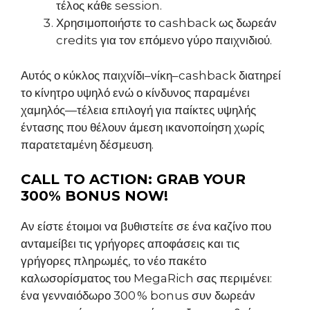
τέλος κάθε session.
Χρησιμοποιήστε το cashback ως δωρεάν
credits για τον επόμενο γύρο παιχνιδιού.
Αυτός ο κύκλος παιχνίδι–νίκη–cashback διατηρεί
το κίνητρο υψηλό ενώ ο κίνδυνος παραμένει
χαμηλός—τέλεια επιλογή για παίκτες υψηλής
έντασης που θέλουν άμεση ικανοποίηση χωρίς
παρατεταμένη δέσμευση.
CALL TO ACTION: GRAB YOUR
300% BONUS NOW!
Αν είστε έτοιμοι να βυθιστείτε σε ένα καζίνο που
ανταμείβει τις γρήγορες αποφάσεις και τις
γρήγορες πληρωμές, το νέο πακέτο
καλωσορίσματος του MegaRich σας περιμένει:
ένα γενναιόδωρο 300 % bonus συν δωρεάν