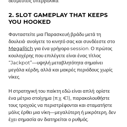
δεσμευτείς υπερβολικά.
2. SLOT GAMEPLAY THAT KEEPS
YOU HOOKED
Φανταστείτε μια Παρασκευή βράδυ μετά τη
δουλειά· ανοίγετε το κινητό σας και συνδέεστε στο
MegaRich
για ένα γρήγορο session. Ο πρώτος
κουλοχέρης που επιλέγετε είναι ένας τίτλος
“Jackpot”—υψηλή μεταβλητότητα σημαίνει
μεγάλα κέρδη, αλλά και μακρές περιόδους χωρίς
νίκες.
Η στρατηγική του παίκτη εδώ είναι απλή: ορίστε
ένα μέτριο στοίχημα (π.χ. €1), παρακολουθήστε
τους τροχούς να περιστρέφονται και σταματήστε
μόλις έρθει μια νίκη—μεγαλύτερη ή μικρότερη, δεν
έχει σημασία αν διατηρείται ο ρυθμός.