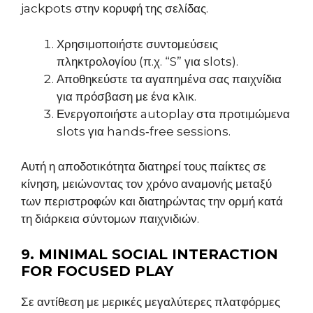
jackpots στην κορυφή της σελίδας.
Χρησιμοποιήστε συντομεύσεις
πληκτρολογίου (π.χ. “S” για slots).
Αποθηκεύστε τα αγαπημένα σας παιχνίδια
για πρόσβαση με ένα κλικ.
Ενεργοποιήστε autoplay στα προτιμώμενα
slots για hands‑free sessions.
Αυτή η αποδοτικότητα διατηρεί τους παίκτες σε
κίνηση, μειώνοντας τον χρόνο αναμονής μεταξύ
των περιστροφών και διατηρώντας την ορμή κατά
τη διάρκεια σύντομων παιχνιδιών.
9. MINIMAL SOCIAL INTERACTION
FOR FOCUSED PLAY
Σε αντίθεση με μερικές μεγαλύτερες πλατφόρμες