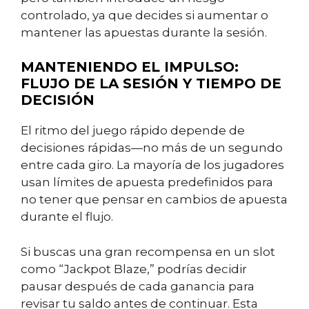
controlado, ya que decides si aumentar o
mantener las apuestas durante la sesión.
MANTENIENDO EL IMPULSO:
FLUJO DE LA SESIÓN Y TIEMPO DE
DECISIÓN
El ritmo del juego rápido depende de
decisiones rápidas—no más de un segundo
entre cada giro. La mayoría de los jugadores
usan límites de apuesta predefinidos para
no tener que pensar en cambios de apuesta
durante el flujo.
Si buscas una gran recompensa en un slot
como “Jackpot Blaze,” podrías decidir
pausar después de cada ganancia para
revisar tu saldo antes de continuar. Esta