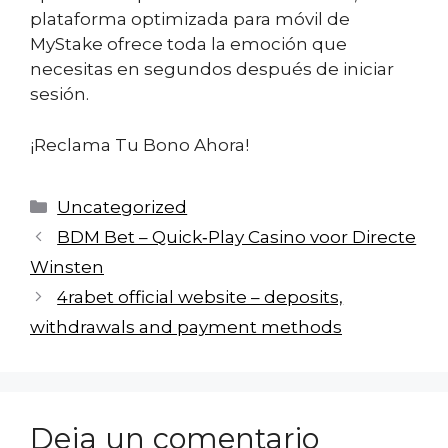
plataforma optimizada para móvil de
MyStake ofrece toda la emoción que
necesitas en segundos después de iniciar
sesión.
¡Reclama Tu Bono Ahora!
Categorías
Uncategorized
BDM Bet – Quick‑Play Casino voor Directe
Winsten
4rabet official website – deposits,
withdrawals and payment methods
Deja un comentario