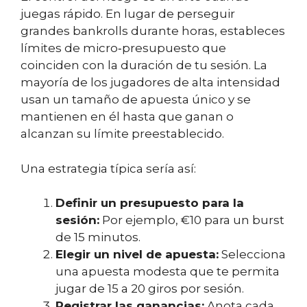
juegas rápido. En lugar de perseguir
grandes bankrolls durante horas, estableces
límites de micro‑presupuesto que
coinciden con la duración de tu sesión. La
mayoría de los jugadores de alta intensidad
usan un tamaño de apuesta único y se
mantienen en él hasta que ganan o
alcanzan su límite preestablecido.
Una estrategia típica sería así:
Definir un presupuesto para la
sesión:
Por ejemplo, €10 para un burst
de 15 minutos.
Elegir un nivel de apuesta:
Selecciona
una apuesta modesta que te permita
jugar de 15 a 20 giros por sesión.
Registrar las ganancias:
Anota cada