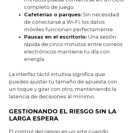
completo de juego.
Cafeterías o parques:
Sin necesidad
de conectarse a Wi‑Fi; los datos
móviles funcionan perfectamente.
Pausas en el escritorio:
Una sesión
rápida de cinco minutos entre correos
electrónicos mantiene tu día con
energía.
La interfaz táctil intuitiva significa que
puedes ajustar tu tamaño de apuesta con
un toque y girar con otro, manteniendo la
latencia de decisiones al mínimo.
GESTIONANDO EL RIESGO SIN LA
LARGA ESPERA
El control del riesgo es un arte cuando