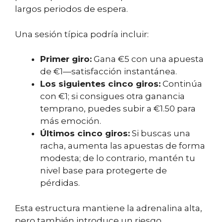
largos periodos de espera.
Una sesión típica podría incluir:
Primer giro:
Gana €5 con una apuesta
de €1—satisfacción instantánea.
Los siguientes cinco giros:
Continúa
con €1; si consigues otra ganancia
temprano, puedes subir a €1.50 para
más emoción.
Últimos cinco giros:
Si buscas una
racha, aumenta las apuestas de forma
modesta; de lo contrario, mantén tu
nivel base para protegerte de
pérdidas.
Esta estructura mantiene la adrenalina alta,
pero también introduce un riesgo