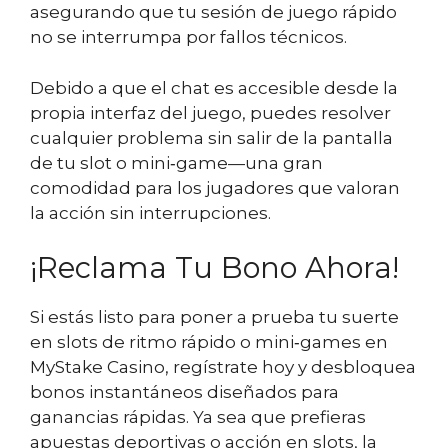
asegurando que tu sesión de juego rápido
no se interrumpa por fallos técnicos.
Debido a que el chat es accesible desde la
propia interfaz del juego, puedes resolver
cualquier problema sin salir de la pantalla
de tu slot o mini‑game—una gran
comodidad para los jugadores que valoran
la acción sin interrupciones.
¡Reclama Tu Bono Ahora!
Si estás listo para poner a prueba tu suerte
en slots de ritmo rápido o mini‑games en
MyStake Casino, regístrate hoy y desbloquea
bonos instantáneos diseñados para
ganancias rápidas. Ya sea que prefieras
apuestas deportivas o acción en slots, la