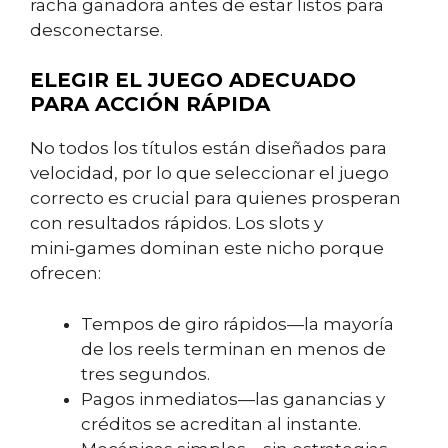
racha ganadora antes de estar listos para
desconectarse.
ELEGIR EL JUEGO ADECUADO
PARA ACCIÓN RÁPIDA
No todos los títulos están diseñados para
velocidad, por lo que seleccionar el juego
correcto es crucial para quienes prosperan
con resultados rápidos. Los slots y
mini‑games dominan este nicho porque
ofrecen:
Tempos de giro rápidos—la mayoría
de los reels terminan en menos de
tres segundos.
Pagos inmediatos—las ganancias y
créditos se acreditan al instante.