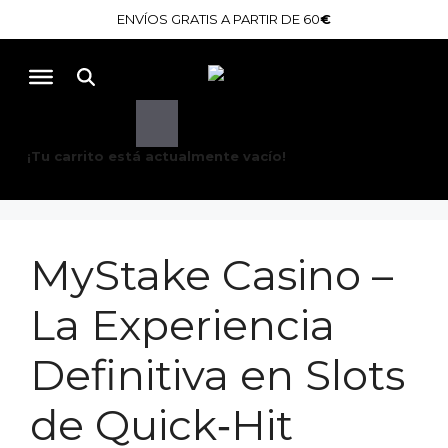
Saltar
ENVÍOS GRATIS A PARTIR DE 60
€
al
contenido
Buscar
¡Tu carrito está actualmente vacío!
MyStake Casino –
La Experiencia
Definitiva en Slots
de Quick‑Hit