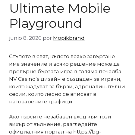
Ultimate Mobile
Playground
junio 8, 2026
por
Mopikbrand
Стъпете в свят, където всяко завъртане
има значение и всяко решение може да
превърне бързата игра в голяма печалба.
NV Casino’s дизайн е създаден за играчи,
които жадуват за бързи, адреналин‑пълни
сесии, които лесно се вписват в
натоварените графици.
Ако търсите незабавен вход към този
вихър от вълнение, разгледайте
официалния портал на
https://bg-