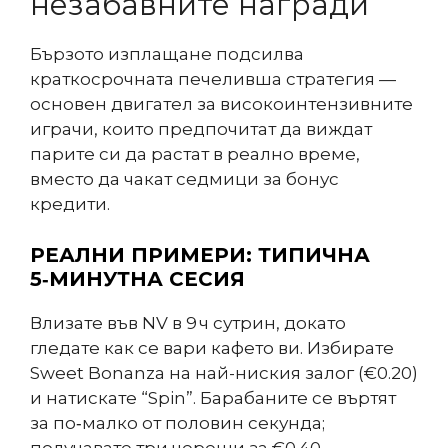
незабавните награди
Бързото изплащане подсилва
краткосрочната печеливша стратегия —
основен двигател за високоинтензивните
играчи, които предпочитат да виждат
парите си да растат в реално време,
вместо да чакат седмици за бонус
кредити.
РЕАЛНИ ПРИМЕРИ: ТИПИЧНА
5‑МИНУТНА СЕСИЯ
Влизате във NV в 9 ч сутрин, докато
гледате как се вари кафето ви. Избирате
Sweet Bonanza на най-ниския залог (€0.20)
и натискате “Spin”. Барабаните се въртят
за по‑малко от половин секунда;
получавате три череши за €0.40 —