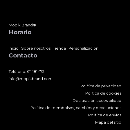
Mopik Brand
©
Horario
Inicio
|
Sobre nosotros
|
Tienda
|
Personalización
Contacto
Teléfono:
611 181 472
info@mopikbrand.com
Política de privacidad
Política de cookies
Declaración accesibilidad
Política de reembolsos, cambios y devoluciones
Política de envíos
Mapa del sitio