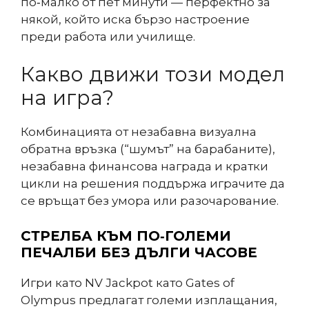
по‑малко от пет минути — перфектно за
някой, който иска бързо настроение
преди работа или училище.
Какво движи този модел
на игра?
Комбинацията от незабавна визуална
обратна връзка (“шумът” на барабаните),
незабавна финансова награда и кратки
цикли на решения поддържа играчите да
се връщат без умора или разочарование.
СТРЕЛБА КЪМ ПО‑ГОЛЕМИ
ПЕЧАЛБИ БЕЗ ДЪЛГИ ЧАСОВЕ
Игри като NV Jackpot като Gates of
Olympus предлагат големи изплащания,