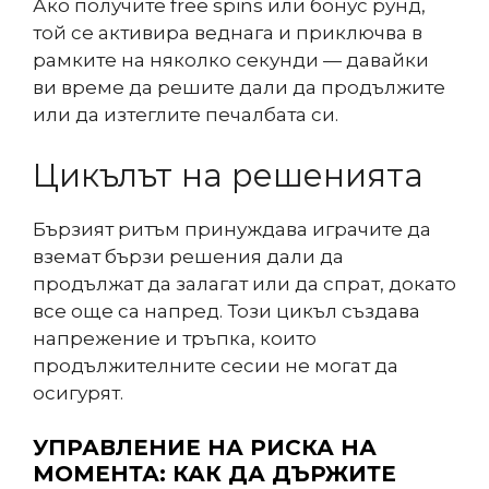
Ако получите free spins или бонус рунд,
той се активира веднага и приключва в
рамките на няколко секунди — давайки
ви време да решите дали да продължите
или да изтеглите печалбата си.
Цикълът на решенията
Бързият ритъм принуждава играчите да
вземат бързи решения дали да
продължат да залагат или да спрат, докато
все още са напред. Този цикъл създава
напрежение и тръпка, които
продължителните сесии не могат да
осигурят.
УПРАВЛЕНИЕ НА РИСКА НА
МОМЕНТА: КАК ДА ДЪРЖИТЕ