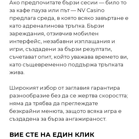
Ако предпочитате бързи сесии — било то
за кафе пауза или път — NV Casino
предлага среда, в която всяко завъртане е
като адреналинова тръпка. Бързи
зареждания, отзивчив мобилен
интерфейс, незабавни изплащания и
игри, създадени за бързи резултати,
съчетават опит, който уважава времето ви,
като същевременно поддържа тръпката
жива.
Широкият избор от заглавия гарантира
разнообразие без да се жертва скоростта;
няма да трябва да преглеждате
безкрайни менюта, защото всяка игра е
създадена за бърза ангажираност.
ВИЕ СТЕ НА ЕДИН КЛИК