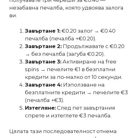
незабавна печалба, която удвоява залога
ви.
Завъртане 1:
€0.20 залог → €0.40
печалба (печалба +€0.20).
Завъртане 2:
Продължавате с €0.20
→ без печалба (загуба €0.20).
Завъртане 3:
Активиране на free
spins → печелите €1 в безплатни
кредити за по‑малко от 10 секунди.
Завъртане 4:
Използване на
безплатните кредити → печелите €3
(печалба +€3).
Изтегляне:
След пет завъртания
спрете и изтеглете €3 печалба.
Цялата тази последователност отнема