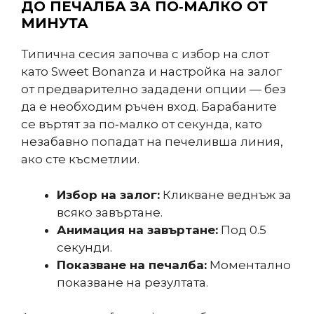
ДО ПЕЧАЛБА ЗА ПО‑МАЛКО ОТ
МИНУТА
Типична сесия започва с избор на слот
като Sweet Bonanza и настройка на залог
от предварително зададени опции — без
да е необходим ръчен вход. Барабаните
се въртят за по‑малко от секунда, като
незабавно попадат на печеливша линия,
ако сте късметлии.
Избор на залог:
Кликване веднъж за
всяко завъртане.
Анимация на завъртане:
Под 0.5
секунди.
Показване на печалба:
Моментално
показване на резултата.