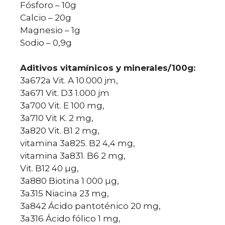
Fósforo – 10g
Calcio – 20g
Magnesio – 1g
Sodio – 0,9g
Aditivos vitamínicos y minerales/100g:
3a672a Vit. A 10.000 jm,
3a671 Vit. D3 1.000 jm
3a700 Vit. E 100 mg,
3a710 Vit K. 2 mg,
3a820 Vit. B1 2 mg,
vitamina 3a825. B2 4,4 mg,
vitamina 3a831. B6 2 mg,
Vit. B12 40 µg,
3a880 Biotina 1 000 µg,
3a315 Niacina 23 mg,
3a842 Ácido pantoténico 20 mg,
3a316 Ácido fólico 1 mg,