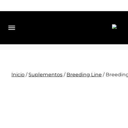
Saltar
al
contenido
Inicio
/
Suplementos
/
Breeding Line
/ Breeding