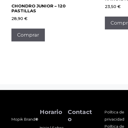
CHONDRO JUNIOR – 120
23,50
€
PASTILLAS
28,90
€
Compr
Comprar
Horario
Contact
Política de
o
Mopik Brand
©
privacidad
Política de
Inicio
|
Sobre