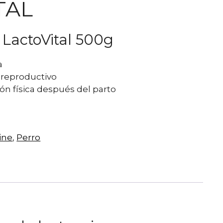
TAL
 LactoVital 500g
a
 reproductivo
ón física después del parto
ine
,
Perro