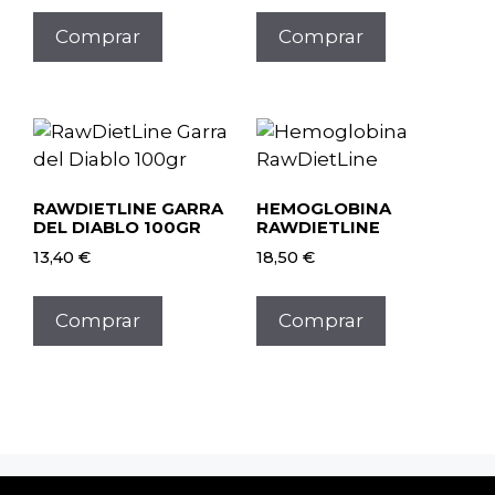
Comprar
Comprar
RAWDIETLINE GARRA
HEMOGLOBINA
DEL DIABLO 100GR
RAWDIETLINE
13,40
€
18,50
€
Este
producto
Comprar
Comprar
tiene
múltiples
variantes.
Las
opciones
se