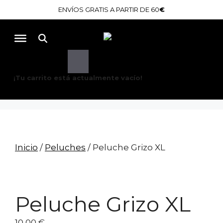
Saltar
ENVÍOS GRATIS A PARTIR DE 60
€
al
contenido
Buscar
¡Tu carrito está actualmente vacío!
Inicio
/
Peluches
/ Peluche Grizo XL
Peluche Grizo XL
10,00
€