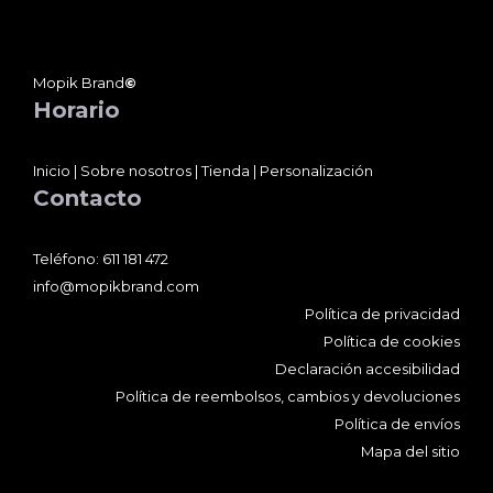
pueden
elegir
en
Mopik Brand
©
la
Horario
página
de
Inicio
|
Sobre nosotros
|
Tienda
|
Personalización
producto
Contacto
Teléfono:
611 181 472
info@mopikbrand.com
Política de privacidad
Política de cookies
Declaración accesibilidad
Política de reembolsos, cambios y devoluciones
Política de envíos
Mapa del sitio