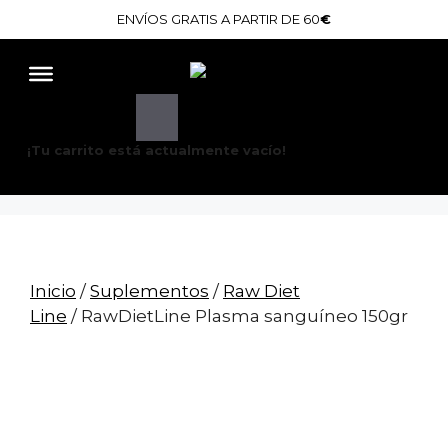
Saltar
ENVÍOS GRATIS A PARTIR DE 60
€
al
contenido
¡Tu carrito está actualmente vacío!
Inicio
/
Suplementos
/
Raw Diet
Line
/ RawDietLine Plasma sanguíneo 150gr