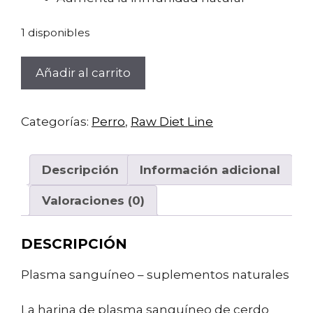
1 disponibles
RawDietLine
Añadir al carrito
Plasma
sanguíneo
150gr
Categorías:
Perro
,
Raw Diet Line
cantidad
Descripción
Información adicional
Valoraciones (0)
DESCRIPCIÓN
Plasma sanguíneo – suplementos naturales
La harina de plasma sanguíneo de cerdo