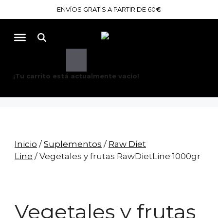
Saltar
ENVÍOS GRATIS A PARTIR DE 60
€
al
contenido
Buscar
¡Tu carrito está actualmente vacío!
Inicio
/
Suplementos
/
Raw Diet
Line
/ Vegetales y frutas RawDietLine 1000gr
Vegetales y frutas