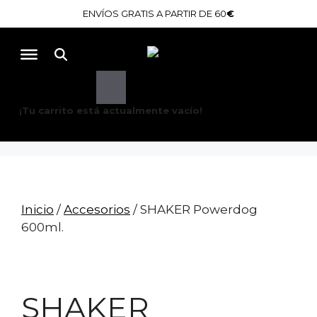
Saltar
ENVÍOS GRATIS A PARTIR DE 60
€
al
contenido
Buscar
¡Tu carrito está actualmente vacío!
Inicio
/
Accesorios
/ SHAKER Powerdog
600ml.
SHAKER