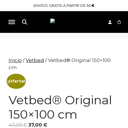
Saltar
ENVÍOS GRATIS A PARTIR DE 60
€
al
contenido
Buscar
Inicio
/
Vetbed
/ Vetbed® Original 150×100
cm
¡Oferta!
Vetbed® Original
150×100 cm
El
El
40,00
€
37,00
€