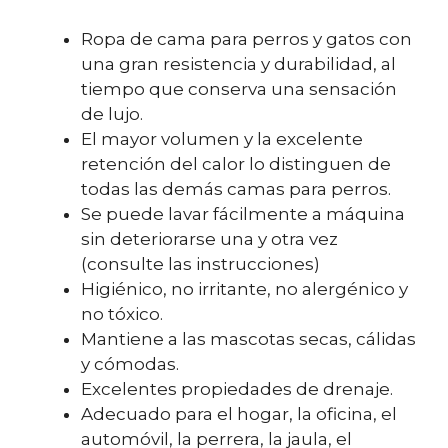
precio
precio
original
actual
Ropa de cama para perros y gatos con
era:
es:
una gran resistencia y durabilidad, al
40,00 €.
37,00 €.
tiempo que conserva una sensación
de lujo.
El mayor volumen y la excelente
retención del calor lo distinguen de
todas las demás camas para perros.
Se puede lavar fácilmente a máquina
sin deteriorarse una y otra vez
(consulte las instrucciones)
Higiénico, no irritante, no alergénico y
no tóxico.
Mantiene a las mascotas secas, cálidas
y cómodas.
Excelentes propiedades de drenaje.
Adecuado para el hogar, la oficina, el
automóvil, la perrera, la jaula, el