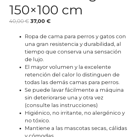
150×100 cm
El
El
40,00
€
37,00
€
precio
precio
original
actual
Ropa de cama para perros y gatos con
era:
es:
una gran resistencia y durabilidad, al
40,00 €.
37,00 €.
tiempo que conserva una sensación
de lujo.
El mayor volumen y la excelente
retención del calor lo distinguen de
todas las demás camas para perros.
Se puede lavar fácilmente a máquina
sin deteriorarse una y otra vez
(consulte las instrucciones)
Higiénico, no irritante, no alergénico y
no tóxico.
Mantiene a las mascotas secas, cálidas
y cómodas.