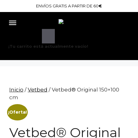
Saltar
ENVÍOS GRATIS A PARTIR DE 60
€
al
contenido
¡Tu carrito está actualmente vacío!
Inicio
/
Vetbed
/ Vetbed® Original 150×100
cm
¡Oferta!
Vetbed® Original