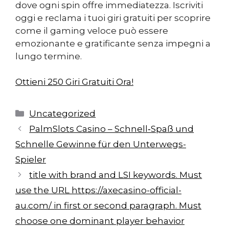
dove ogni spin offre immediatezza. Iscriviti
oggi e reclama i tuoi giri gratuiti per scoprire
come il gaming veloce può essere
emozionante e gratificante senza impegni a
lungo termine.
Ottieni 250 Giri Gratuiti Ora!
Categorías
Uncategorized
PalmSlots Casino – Schnell‑Spaß und
Schnelle Gewinne für den Unterwegs-
Spieler
title with brand and LSI keywords. Must
use the URL https://axecasino-official-
au.com/ in first or second paragraph. Must
choose one dominant player behavior