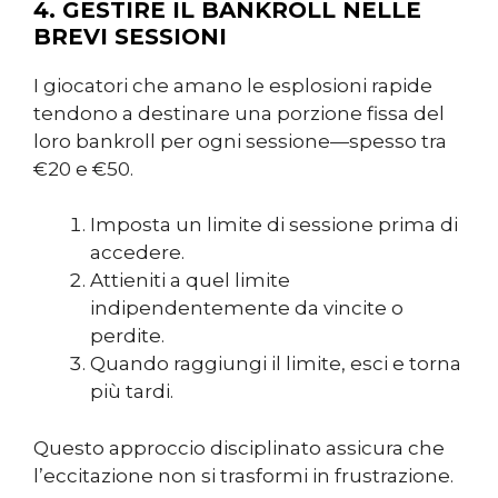
4. GESTIRE IL BANKROLL NELLE
BREVI SESSIONI
I giocatori che amano le esplosioni rapide
tendono a destinare una porzione fissa del
loro bankroll per ogni sessione—spesso tra
€20 e €50.
Imposta un limite di sessione prima di
accedere.
Attieniti a quel limite
indipendentemente da vincite o
perdite.
Quando raggiungi il limite, esci e torna
più tardi.
Questo approccio disciplinato assicura che
l’eccitazione non si trasformi in frustrazione.