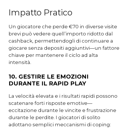
Impatto Pratico
Un giocatore che perde €70 in diverse visite
brevi può vedere quell’importo ridotto dal
cashback, permettendogli di continuare a
giocare senza depositi aggiuntivi—un fattore
chiave per mantenere il ciclo ad alta
intensità.
10. GESTIRE LE EMOZIONI
DURANTE IL RAPID PLAY
La velocità elevata e i risultati rapidi possono
scatenare forti risposte emotive—
eccitazione durante le vincite e frustrazione
durante le perdite. I giocatori di solito
adottano semplici meccanismi di coping: