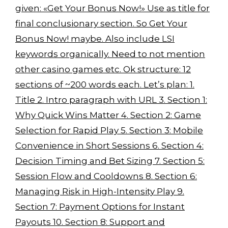
given: «Get Your Bonus Now!» Use as title for
final conclusionary section. So Get Your
Bonus Now! maybe. Also include LSI
keywords organically. Need to not mention
other casino games etc. Ok structure: 12
sections of ~200 words each. Let’s plan: 1.
Title 2. Intro paragraph with URL 3. Section 1:
Why Quick Wins Matter 4. Section 2: Game
Selection for Rapid Play 5. Section 3: Mobile
Convenience in Short Sessions 6. Section 4:
Decision Timing and Bet Sizing 7. Section 5:
Session Flow and Cooldowns 8. Section 6:
Managing Risk in High-Intensity Play 9.
Section 7: Payment Options for Instant
Payouts 10. Section 8: Support and