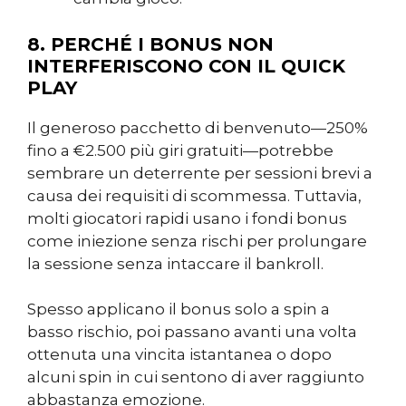
8. PERCHÉ I BONUS NON
INTERFERISCONO CON IL QUICK
PLAY
Il generoso pacchetto di benvenuto—250%
fino a €2.500 più giri gratuiti—potrebbe
sembrare un deterrente per sessioni brevi a
causa dei requisiti di scommessa. Tuttavia,
molti giocatori rapidi usano i fondi bonus
come iniezione senza rischi per prolungare
la sessione senza intaccare il bankroll.
Spesso applicano il bonus solo a spin a
basso rischio, poi passano avanti una volta
ottenuta una vincita istantanea o dopo
alcuni spin in cui sentono di aver raggiunto
abbastanza emozione.