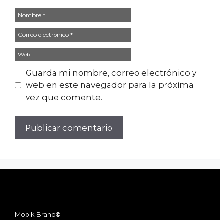
Nombre
Correo
electrónico
Web
Guarda mi nombre, correo electrónico y
web en este navegador para la próxima
vez que comente.
Mopik Brand
©