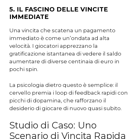
5. IL FASCINO DELLE VINCITE
IMMEDIATE
Una vincita che scatena un pagamento
immediato è come un’ondata ad alta
velocità. I giocatori apprezzano la
gratificazione istantanea di vedere il saldo
aumentare di diverse centinaia di euro in
pochi spin.
La psicologia dietro questo è semplice: il
cervello premia i loop di feedback rapidi con
picchi di dopamina, che rafforzano il
desiderio di giocare di nuovo quasi subito.
Studio di Caso: Uno
Scenario di Vincita Rapida