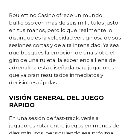
Roulettino Casino ofrece un mundo
bullicioso con más de seis mil títulos justo
en tus manos, pero lo que realmente lo
distingue es la velocidad vertiginosa de sus
sesiones cortas y de alta intensidad. Ya sea
que busques la emoción de una slot o el
giro de una ruleta, la experiencia llena de
adrenalina está diseñada para jugadores
que valoran resultados inmediatos y
decisiones rápidas.
VISIÓN GENERAL DEL JUEGO
RÁPIDO
En una sesión de fast‑track, verás a
jugadores rotar entre juegos en menos de
diez minutos, persiguiendo esa próxima