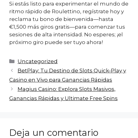
Si estás listo para experimentar el mundo de
ritmo rápido de Roulettino, regístrate hoy y
reclama tu bono de bienvenida—hasta
€1,500 más giros gratis—para comenzar tus
sesiones de alta intensidad. No esperes; ¡el
próximo giro puede ser tuyo ahora!
Categorías
Uncategorized
BetPlay: Tu Destino de Slots Quick‑Play y
Casino en Vivo para Ganancias Rápidas
Magius Casino: Explora Slots Masivos,
Ganancias Rápidas y Ultimate Free Spins
Deja un comentario