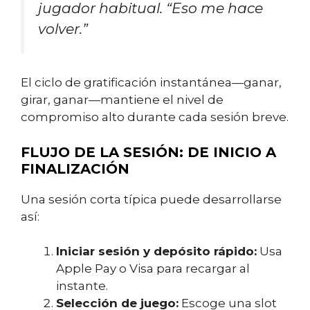
jugador habitual. “Eso me hace
volver.”
El ciclo de gratificación instantánea—ganar,
girar, ganar—mantiene el nivel de
compromiso alto durante cada sesión breve.
FLUJO DE LA SESIÓN: DE INICIO A
FINALIZACIÓN
Una sesión corta típica puede desarrollarse
así:
Iniciar sesión y depósito rápido:
Usa
Apple Pay o Visa para recargar al
instante.
Selección de juego:
Escoge una slot