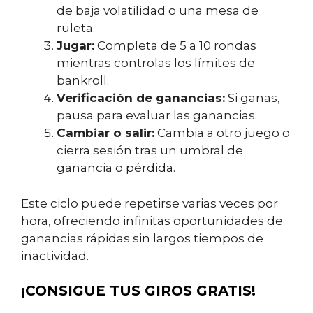
de baja volatilidad o una mesa de
ruleta.
Jugar:
Completa de 5 a 10 rondas
mientras controlas los límites de
bankroll.
Verificación de ganancias:
Si ganas,
pausa para evaluar las ganancias.
Cambiar o salir:
Cambia a otro juego o
cierra sesión tras un umbral de
ganancia o pérdida.
Este ciclo puede repetirse varias veces por
hora, ofreciendo infinitas oportunidades de
ganancias rápidas sin largos tiempos de
inactividad.
¡CONSIGUE TUS GIROS GRATIS!