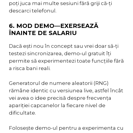
poți juca mai multe sesiuni fără griji că-ți
descarci telefonul.
6. MOD DEMO—EXERSEAZĂ
ÎNAINTE DE SALARIU
Dacă ești nou în concept sau vrei doar să-ți
testezi sincronizarea, demo‑ul gratuit îți
permite să experimentezi toate funcțiile fără
a risca bani reali.
Generatorul de numere aleatorii (RNG)
rămâne identic cu versiunea live, astfel încât
vei avea o idee precisă despre frecvența
apariției capcanelor la fiecare nivel de
dificultate.
Folosește demo-ul pentru a experimenta cu