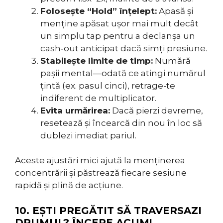
Folosește “Hold” înțelept:
Apasă și
menține apăsat ușor mai mult decât
un simplu tap pentru a declanșa un
cash‑out anticipat dacă simți presiune.
Stabilește limite de timp:
Numără
pașii mental—odată ce atingi numărul
țintă (ex. pasul cinci), retrage-te
indiferent de multiplicator.
Evita urmărirea:
Dacă pierzi devreme,
resetează și încearcă din nou în loc să
dublezi imediat pariul.
Aceste ajustări mici ajută la menținerea
concentrării și păstrează fiecare sesiune
rapidă și plină de acțiune.
10. EȘTI PREGĂTIT SĂ TRAVERSAZI
DRUMUL? ÎNCEPE ACUM!