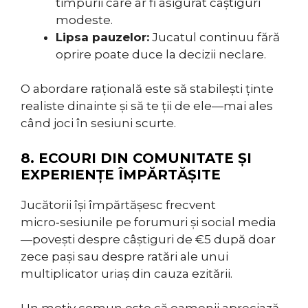
timpurii care ar fi asigurat câștiguri
modeste.
Lipsa pauzelor:
Jucatul continuu fără
oprire poate duce la decizii neclare.
O abordare rațională este să stabilești ținte
realiste dinainte și să te ții de ele—mai ales
când joci în sesiuni scurte.
8. ECOURI DIN COMUNITATE ȘI
EXPERIENȚE ÎMPĂRTĂȘITE
Jucătorii își împărtășesc frecvent
micro‑sesiunile pe forumuri și social media
—povești despre câștiguri de €5 după doar
zece pași sau despre ratări ale unui
multiplicator uriaș din cauza ezitării.