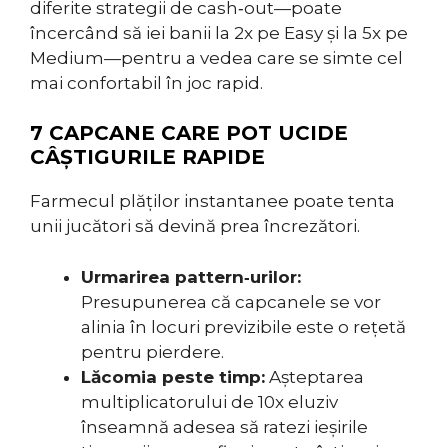
diferite strategii de cash‑out—poate
încercând să iei banii la 2x pe Easy și la 5x pe
Medium—pentru a vedea care se simte cel
mai confortabil în joc rapid.
7 CAPCANE CARE POT UCIDE
CÂȘTIGURILE RAPIDE
Farmecul plăților instantanee poate tenta
unii jucători să devină prea încrezători.
Urmarirea pattern‑urilor:
Presupunerea că capcanele se vor
alinia în locuri previzibile este o rețetă
pentru pierdere.
Lăcomia peste timp:
Așteptarea
multiplicatorului de 10x eluziv
înseamnă adesea să ratezi ieșirile