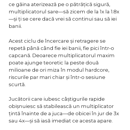
ce găina aterizează pe o pătrățică sigură,
multiplicatorul sare—să zicem de la 1x la 1.8x
—și ți se cere dacă vrei să continui sau să iei
banii.
Acest ciclu de încercare și retragere se
repetă până când fie iei banii, fie pici într‑o
capcană. Deoarece multiplicatorul maxim
poate ajunge teoretic la peste două
milioane de ori miza în modul hardcore,
riscurile par mari chiar și într‑o sesiune
scurtă.
Jucătorii care iubesc câștigurile rapide
obișnuiesc să stabilească un multiplicator
țintă înainte de a juca—de obicei în jur de 3x
sau 4x—și să iasă imediat ce acesta apare.