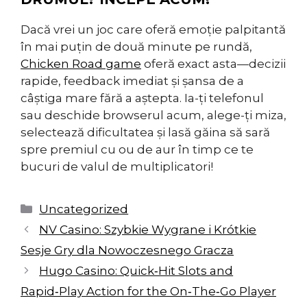
Dacă vrei un joc care oferă emoție palpitantă
în mai puțin de două minute pe rundă,
Chicken Road game
oferă exact asta—decizii
rapide, feedback imediat și șansa de a
câștiga mare fără a aștepta. Ia-ți telefonul
sau deschide browserul acum, alege-ți miza,
selectează dificultatea și lasă găina să sară
spre premiul cu ou de aur în timp ce te
bucuri de valul de multiplicatori!
Categorías
Uncategorized
NV Casino: Szybkie Wygrane i Krótkie
Sesje Gry dla Nowoczesnego Gracza
Hugo Casino: Quick‑Hit Slots and
Rapid‑Play Action for the On‑The‑Go Player