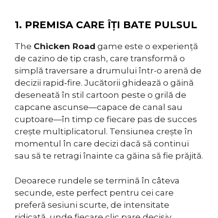
1. PREMISA CARE ÎȚI BATE PULSUL
The
Chicken Road
game este o experiență
de cazino de tip crash, care transformă o
simplă traversare a drumului într-o arenă de
decizii rapid‑fire. Jucătorii ghidează o găină
deseneată în stil cartoon peste o grilă de
capcane ascunse—capace de canal sau
cuptoare—în timp ce fiecare pas de succes
crește multiplicatorul. Tensiunea crește în
momentul în care decizi dacă să continui
sau să te retragi înainte ca găina să fie prăjită.
Deoarece rundele se termină în câteva
secunde, este perfect pentru cei care
preferă sesiuni scurte, de intensitate
ridicată, unde fiecare clic pare decisiv.