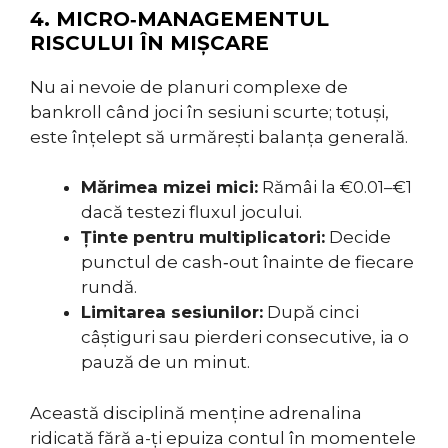
4. MICRO‑MANAGEMENTUL
RISCULUI ÎN MIȘCARE
Nu ai nevoie de planuri complexe de
bankroll când joci în sesiuni scurte; totuși,
este înțelept să urmărești balanța generală.
Mărimea mizei mici:
Rămâi la €0.01–€1
dacă testezi fluxul jocului.
Ținte pentru multiplicatori:
Decide
punctul de cash‑out înainte de fiecare
rundă.
Limitarea sesiunilor:
După cinci
câștiguri sau pierderi consecutive, ia o
pauză de un minut.
Această disciplină menține adrenalina
ridicată fără a-ți epuiza contul în momentele