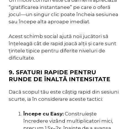
Un motiv comun este că oamenii apreciază
“gratificarea instantanee” pe care o oferă
jocul—un singur clic poate încheia sesiunea
sau începe alta aproape imediat.
Acest schimb social ajută noii jucători să
înțeleagă cât de rapid joacă alții și care sunt
țintele tipice pentru diferite niveluri de
dificultate.
9. SFATURI RAPIDE PENTRU
RUNDE DE ÎNALTĂ INTENSITATE
Dacă scopul tău este câștig rapid din sesiuni
scurte, ia în considerare aceste tactici:
Începe cu Easy:
Construiește
încredere vizând multiplicatori mici,
precum 1.5x–2x, înainte de a avansa.