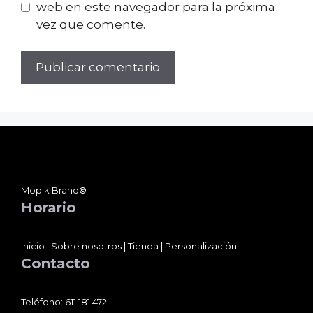
web en este navegador para la próxima
vez que comente.
Mopik Brand
©
Horario
Inicio
|
Sobre nosotros
|
Tienda
|
Personalización
Contacto
Teléfono:
611 181 472