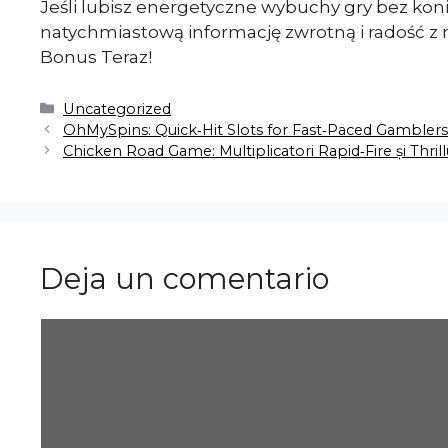
Jeśli lubisz energetyczne wybuchy gry bez koni
natychmiastową informację zwrotną i radość z
Bonus Teraz!
Categorías
Uncategorized
OhMySpins: Quick‑Hit Slots for Fast‑Paced Gambler
Chicken Road Game: Multiplicatori Rapid‑Fire și Thril
Deja un comentario
Comentario