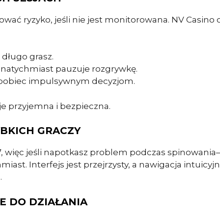
ać ryzyko, jeśli nie jest monitorowana. NV Casino 
długo grasz.
y natychmiast pauzuje rozgrywkę.
zapobiec impulsywnym decyzjom.
je przyjemna i bezpieczna.
YBKICH GRACZY
7, więc jeśli napotkasz problem podczas spinowania
. Interfejs jest przejrzysty, a nawigacja intuicyjn
.
E DO DZIAŁANIA