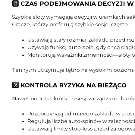
5️⃣ CZAS PODEJMOWANIA DECYZJI W
Szybkie sloty wymagają decyzji w ułamkach se
Gracze, którzy preferują szybkie sesje, często:
Ustawiają stały rozmiar zakładu przed r
Używają funkcji auto‑spin, gdy chcą ciągłe
Monitorują wskaźniki zmienności—sloty o n
Ten rytm utrzymuje tętno na wysokim poziomie 
6️⃣ KONTROLA RYZYKA NA BIEŻĄCO
Nawet podczas krótkich sesji zarządzanie bank
Rozpoczynają od małego zakładu w stosu
Regulują liczbę auto‑spinów w zależności
Ustawiają limity stop‑loss przed zalogo