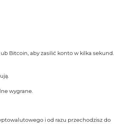
 lub Bitcoin, aby zasilić konto w kilka sekund.
ują.
alne wygrane.
kryptowalutowego i od razu przechodzisz do