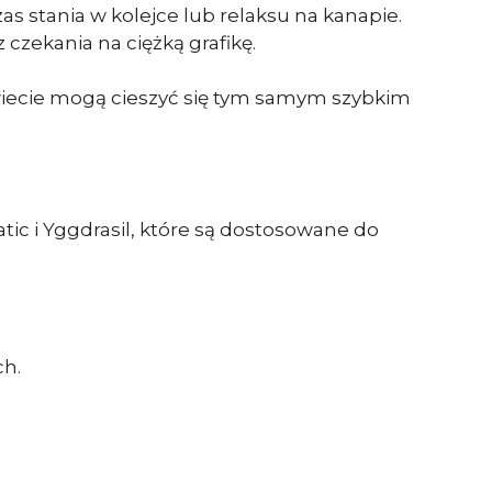
s stania w kolejce lub relaksu na kanapie.
 czekania na ciężką grafikę.
świecie mogą cieszyć się tym samym szybkim
ic i Yggdrasil, które są dostosowane do
ch.