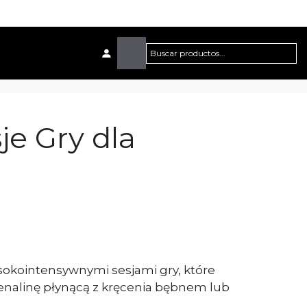
Buscar
je Gry dla
ysokointensywnymi sesjami gry, które
renalinę płynącą z kręcenia bębnem lub