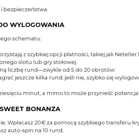
i bezpieczeństwa.
A DO WYLOGOWANIA
 tego schematu:
zystają z szybkiej opcji płatności, takiej jak Neteller
nego slotu lub gry stołowej.
oną liczbę rund—zwykle od 5 do 20 obrotów.
grać jeszcze kilka rund; jeśli nie, szybko się wylogow
dziesięciu minut, a mimo to może przynieść potencj
T SWEET BONANZA
dzie. Wpłacasz 20 € za pomocą szybkiego transferu 
sz auto‑spin na 10 rund.