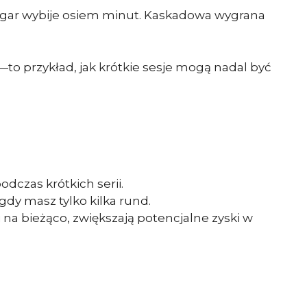
zegar wybije osiem minut. Kaskadowa wygrana
to przykład, jak krótkie sesje mogą nadal być
dczas krótkich serii.
gdy masz tylko kilka rund.
na bieżąco, zwiększają potencjalne zyski w