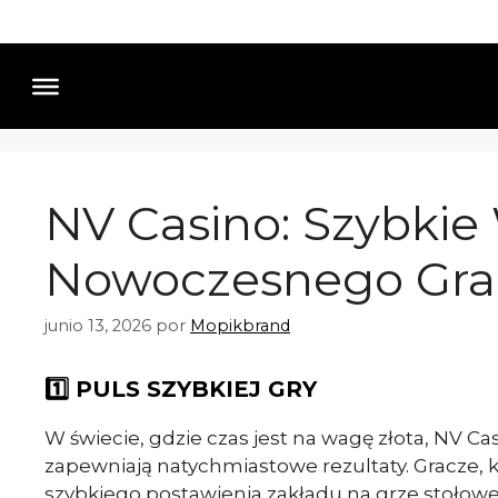
Saltar
al
contenido
NV Casino: Szybkie 
Nowoczesnego Gra
junio 13, 2026
por
Mopikbrand
1️⃣ PULS SZYBKIEJ GRY
W świecie, gdzie czas jest na wagę złota, NV C
zapewniają natychmiastowe rezultaty. Gracze, k
szybkiego postawienia zakładu na grze stołowe