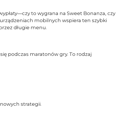
 wypłaty—czy to wygrana na Sweet Bonanza, czy
a urządzeniach mobilnych wspiera ten szybki
 przez długie menu.
się podczas maratonów gry. To rodzaj
nowych strategii.