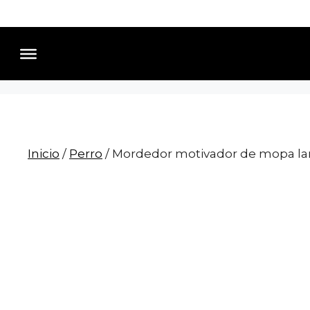
Saltar
al
contenido
Inicio
/
Perro
/ Mordedor motivador de mopa l