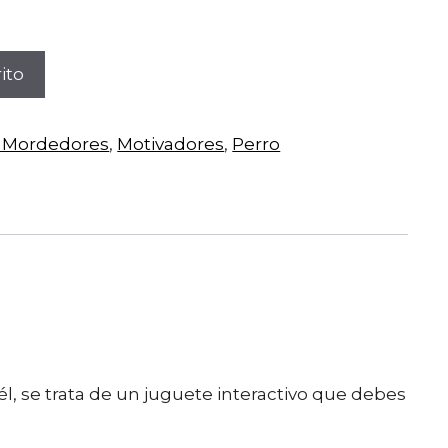
ito
y Mordedores
,
Motivadores
,
Perro
él, se trata de un juguete interactivo que debes