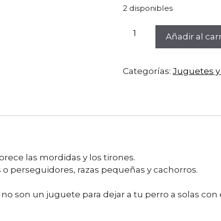
2 disponibles
Mordedor
Añadir al carr
motivador
de
mopa
Categorías:
Juguetes 
largo
60cm
cantidad
rece las mordidas y los tirones.
s o perseguidores, razas pequeñas y cachorros.
no son un juguete para dejar a tu perro a solas con 