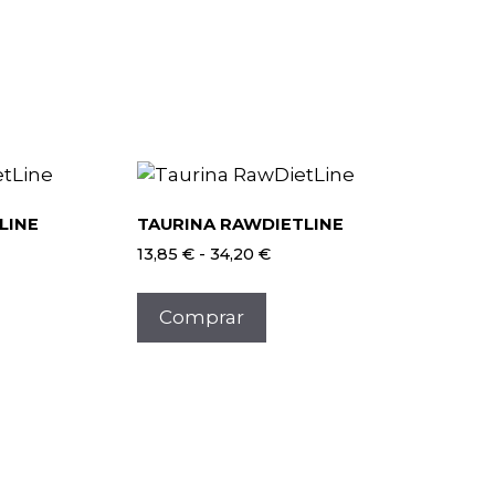
LINE
TAURINA RAWDIETLINE
Rango
13,85
€
-
34,20
€
de
Este
precios:
producto
Comprar
desde
tiene
13,85 €
múltiples
hasta
34,20 €
variantes.
Las
opciones
se