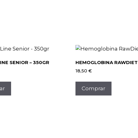
NE SENIOR – 350GR
HEMOGLOBINA RAWDIET
18,50
€
Este
producto
ar
Comprar
tiene
múltiples
variantes.
Las
opciones
se