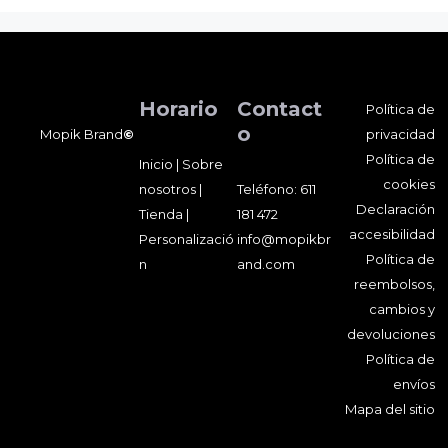
Horario
Contact
Política de
o
Mopik Brand
©
privacidad
Política de
Inicio
|
Sobre
cookies
nosotros
|
Teléfono:
611
Declaración
Tienda
|
181 472
accesibilidad
Personalizació
info@mopikbr
Política de
n
and.com
reembolsos,
cambios y
devoluciones
Política de
envíos
Mapa del sitio